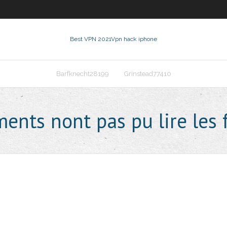
Best VPN 2021
Vpn hack iphone
Barfknecht28199
Grinstead77410
ents nont pas pu lire les 