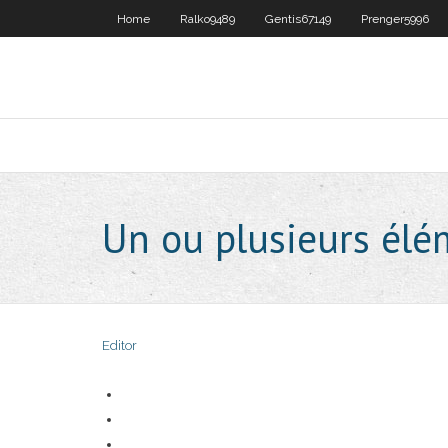
Home
Ralko9489
Gentis67149
Prenger5996
Un ou plusieurs élém
Editor