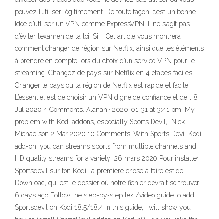
pouvez l’utiliser légitimement. De toute façon, c’est un bonne
idée d’utiliser un VPN comme ExpressVPN. Il ne s’agit pas
d’éviter l’examen de la loi. Si … Cet article vous montrera
comment changer de région sur Netflix, ainsi que les éléments
à prendre en compte lors du choix d’un service VPN pour le
streaming. Changez de pays sur Netflix en 4 étapes faciles.
Changer le pays ou la région de Netflix est rapide et facile.
L’essentiel est de choisir un VPN digne de confiance et de l 8
Jul 2020 4 Comments. Alanah · 2020-01-31 at 3:41 pm. My
problem with Kodi addons, especially Sports Devil, Nick
Michaelson 2 Mar 2020 10 Comments. With Sports Devil Kodi
add-on, you can streams sports from multiple channels and
HD quality streams for a variety 26 mars 2020 Pour installer
Sportsdevil sur ton Kodi, la première chose à faire est de
Download, qui est le dossier où notre fichier devrait se trouver.
6 days ago Follow the step-by-step text/video guide to add
Sportsdevil on Kodi 18.5/18.4 In this guide, I will show you