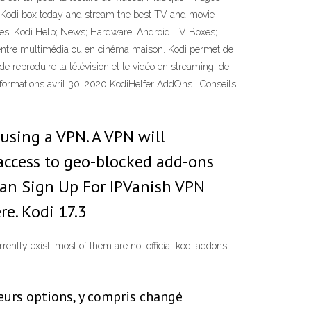
ur Kodi box today and stream the best TV and movie
des. Kodi Help; News; Hardware. Android TV Boxes;
 centre multimédia ou en cinéma maison. Kodi permet de
e reproduire la télévision et le vidéo en streaming, de
 informations avril 30, 2020 KodiHelfer AddOns , Conseils
using a VPN. A VPN will
 access to geo-blocked add-ons
can Sign Up For IPVanish VPN
e. Kodi 17.3
ently exist, most of them are not official kodi addons
eurs options, y compris changé