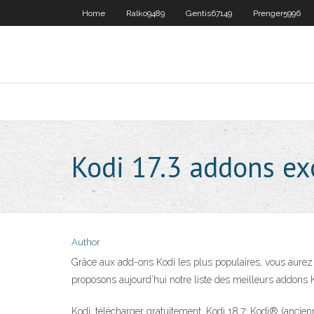
Home
Ralko9489
Gentis67149
Prenger5996
Kodi 17.3 addons e
Author
Grâce aux add-ons Kodi les plus populaires, vous aurez 
proposons aujourd’hui notre liste des meilleurs addons K
Kodi, télécharger gratuitement. Kodi 18.7: Kodi® (ancie