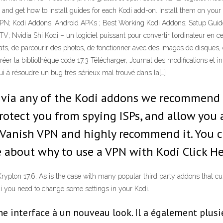
s and get how to install guides for each Kodi add-on. Install them on yo
 VPN; Kodi Addons. Android APKs ; Best Working Kodi Addons; Setup Gui
; Nvidia Shi Kodi – un logiciel puissant pour convertir l’ordinateur en
ts, de parcourir des photos, de fonctionner avec des images de disques, d
de créer la bibliothèque code 17.3 Télécharger, Journal des modifications et
hui à résoudre un bug très sérieux mal trouvé dans la[…]
 via any of the Kodi addons we recommend 
protect you from spying ISPs, and allow you
PVanish VPN and highly recommend it. You 
 about why to use a VPN with Kodi Click Her
ypton 17.6. As is the case with many popular third party addons that curr
di you need to change some settings in your Kodi.
e interface à un nouveau look. Il a également plusi