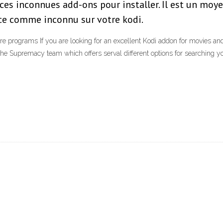
 inconnues add-ons pour installer. Il est un moyen 
rce comme inconnu sur votre kodi.
re programs If you are looking for an excellent Kodi addon for movies and
m the Supremacy team which offers serval different options for searching yo