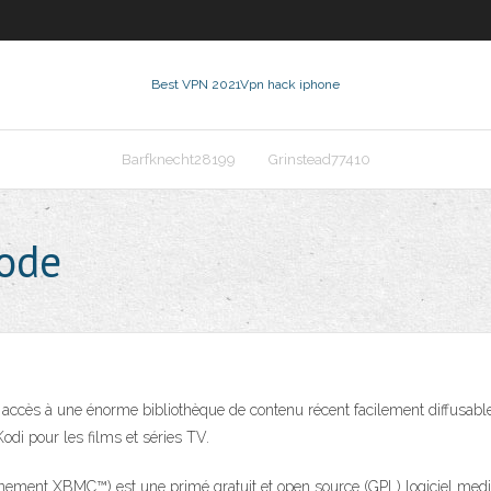
Best VPN 2021
Vpn hack iphone
Barfknecht28199
Grinstead77410
xode
accès à une énorme bibliothèque de contenu récent facilement diffusable 
odi pour les films et séries TV.
nnement XBMC™) est une primé gratuit et open source (GPL) logiciel medi